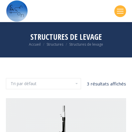
STRUCTURES DE LEVAGE
Vous êtes ici :
Accueil
Structures
Structures de levage
3 résultats affichés